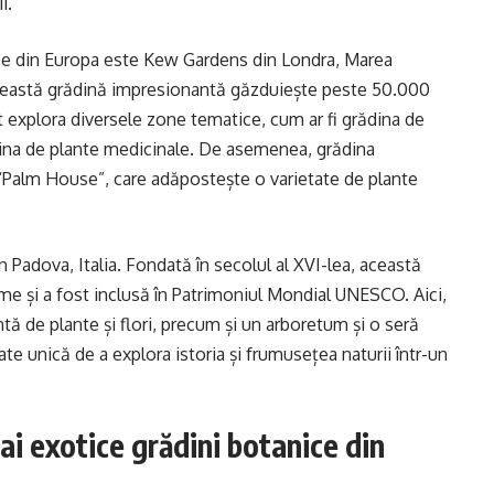
i.
ice din Europa este Kew Gardens din Londra, Marea
 această grădină impresionantă găzduiește peste 50.000
 pot explora diversele zone tematice, cum ar fi grădina de
rădina de plante medicinale. De asemenea, grădina
“Palm House”, care adăpostește o varietate de plante
 Padova, Italia. Fondată în secolul al XVI-lea, această
ume și a fost inclusă în Patrimoniul Mondial UNESCO. Aici,
tă de plante și flori, precum și un arboretum și o seră
te unică de a explora istoria și frumusețea naturii într-un
ai exotice grădini botanice din