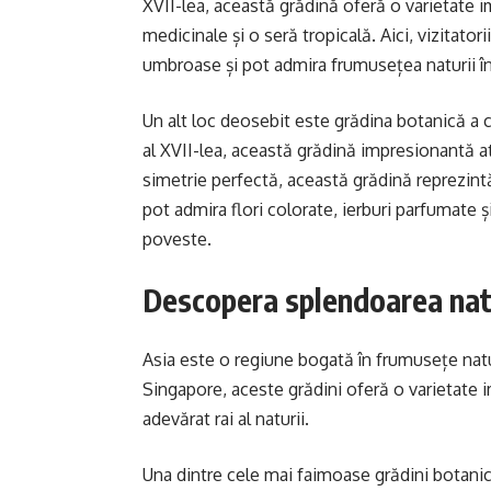
XVII-lea, această grădină oferă o varietate i
medicinale și o seră tropicală. Aici, vizitator
umbroase și pot admira frumusețea naturii înt
Un alt loc deosebit este grădina botanică a c
al XVII-lea, această grădină impresionantă atr
simetrie perfectă, această grădină reprezintă
pot admira flori colorate, ierburi parfumate 
poveste.
Descopera splendoarea natur
Asia este o regiune bogată în frumusețe natu
Singapore, aceste grădini oferă o varietate i
adevărat rai al naturii.
Una dintre cele mai faimoase grădini botanic