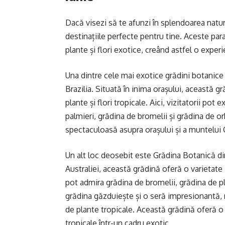
Dacă visezi să te afunzi în splendoarea natur
destinațiile perfecte pentru tine. Aceste par
plante și flori exotice, creând astfel o experi
Una dintre cele mai exotice grădini botanice
Brazilia. Situată în inima orașului, această
plante și flori tropicale. Aici, vizitatorii po
palmieri, grădina de bromelii și grădina de 
spectaculoasă asupra orașului și a muntelui
Un alt loc deosebit este Grădina Botanică din
Australiei, această grădină oferă o varietate i
pot admira grădina de bromelii, grădina de p
grădina găzduiește și o seră impresionantă, 
de plante tropicale. Această grădină oferă o
tropicale într-un cadru exotic.