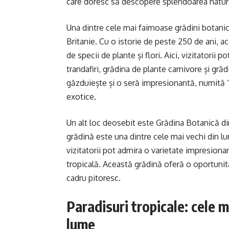
care doresc să descopere splendoarea naturi
Una dintre cele mai faimoase grădini botan
Britanie. Cu o istorie de peste 250 de ani,
de specii de plante și flori. Aici, vizitatorii
trandafiri, grădina de plante carnivore și g
găzduiește și o seră impresionantă, numită 
exotice.
Un alt loc deosebit este Grădina Botanică din
grădină este una dintre cele mai vechi din l
vizitatorii pot admira o varietate impresionan
tropicală. Această grădină oferă o oportunita
cadru pitoresc.
Paradisuri tropicale: cele m
lume