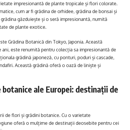
ietate impresionantă de plante tropicale și flori colorate.
ematice, cum ar fi grădina de orhidee, grădina de bonsai și
 grădina găzduiește și o seră impresionantă, numită
tate de plante exotice.
este Grădina Botanică din Tokyo, Japonia. Această
de ani, este renumită pentru colecția sa impresionantă de
radiționala grădină japoneză, cu ponturi, poduri și cascade,
ndafiri. Această grădină oferă o oază de liniște și
e botanice ale Europei: destinații de
ii de flori și grădini botanice. Cu o varietate
egiune oferă o mulțime de destinații deosebite pentru cei