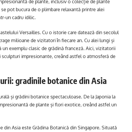
mpresionantă de plante, inclusiv o colecție de plante
ii se pot bucura de o plimbare relaxantă printre alei
r-un cadru idilic.
astelului Versailles. Cu o istorie care datează din secolul
age milioane de vizitatori în fiecare an. Cu alei lungi și
 un exemplu clasic de grădină franceză. Aici, vizitatorii
și sculpturi impresionante, creând astfel o atmosferă de
ii: gradinile botanice din Asia
rală și grădini botanice spectaculoase. De la Japonia la
mpresionantă de plante și flori exotice, creând astfel un
e din Asia este Grădina Botanică din Singapore. Situată