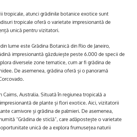
ii tropicale, atunci grădinile botanice exotice sunt
adisuri tropicale oferă o varietate impresionantă de
ență unică pentru vizitatori.
 din lume este Grădina Botanică din Rio de Janeiro,
 grădină impresionantă găzduiește peste 6.000 de specii de
t explora diversele zone tematice, cum ar fi grădina de
orhidee. De asemenea, grădina oferă și o panoramă
 Corcovado.
 Cairns, Australia. Situată în regiunea tropicală a
mpresionantă de plante și flori exotice. Aici, vizitatorii
lante carnivore și grădina de palmieri. De asemenea,
numită “Grădina de sticlă”, care adăpostește o varietate
 oportunitate unică de a explora frumusețea naturii