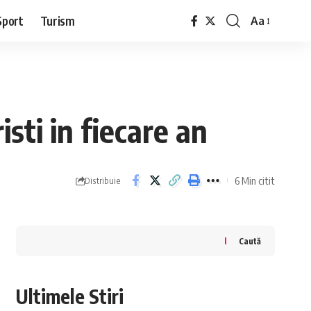
Sport
Turism
Aa
Font
Resizer
isti in fiecare an
6 Min citit
Distribuie
Caută
Ultimele Stiri