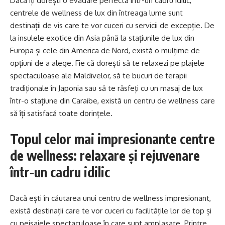
Dacă îți dorești o evadare perfectă într-un cadru idilic,
centrele de wellness de lux din întreaga lume sunt
destinații de vis care te vor cuceri cu servicii de excepție. De
la insulele exotice din Asia până la stațiunile de lux din
Europa și cele din America de Nord, există o mulțime de
opțiuni de a alege. Fie că dorești să te relaxezi pe plajele
spectaculoase ale Maldivelor, să te bucuri de terapii
tradiționale în Japonia sau să te răsfeți cu un masaj de lux
într-o stațiune din Caraibe, există un centru de wellness care
să îți satisfacă toate dorințele.
Topul celor mai impresionante centre
de wellness: relaxare și rejuvenare
într-un cadru idilic
Dacă ești în căutarea unui centru de wellness impresionant,
există destinații care te vor cuceri cu facilitățile lor de top și
cu peisajele spectaculoase în care sunt amplasate. Printre