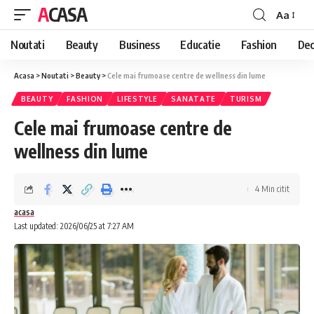
ACASA
Aa
Font
Resizer
Noutati
Beauty
Business
Educatie
Fashion
Dec
Acasa
>
Noutati
>
Beauty
>
Cele mai frumoase centre de wellness din lume
BEAUTY
FASHION
LIFESTYLE
SANATATE
TURISM
Cele mai frumoase centre de
wellness din lume
4 Min citit
acasa
Last updated: 2026/06/25 at 7:27 AM