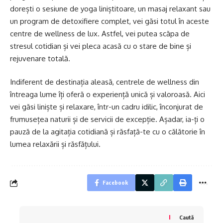
dorești o sesiune de yoga liniștitoare, un masaj relaxant sau
un program de detoxifiere complet, vei găsi totul în aceste
centre de wellness de lux. Astfel, vei putea scăpa de
stresul cotidian și vei pleca acasă cu o stare de bine și
rejuvenare totală.
Indiferent de destinația aleasă, centrele de wellness din
întreaga lume îți oferă o experiență unică și valoroasă. Aici
vei găsi liniște și relaxare, într-un cadru idilic, înconjurat de
frumusețea naturii și de servicii de excepție. Așadar, ia-ți o
pauză de la agitația cotidiană și răsfață-te cu o călătorie în
lumea relaxării și răsfățului.
Facebook
Caută